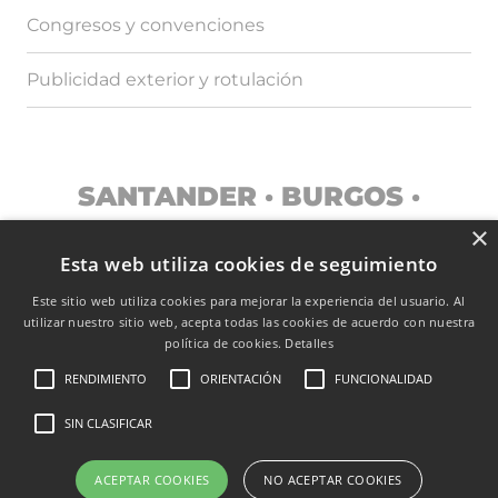
Congresos y convenciones
Publicidad exterior y rotulación
SANTANDER · BURGOS ·
MADRID
×
Esta web utiliza cookies de seguimiento
Este sitio web utiliza cookies para mejorar la experiencia del usuario. Al
utilizar nuestro sitio web, acepta todas las cookies de acuerdo con nuestra
TRANSPARENCIA
política de cookies.
Detalles
RENDIMIENTO
ORIENTACIÓN
FUNCIONALIDAD
© EUROCASTALIA – GRUPO C&C PUBLICIDAD. TODOS LOS
DERECHOS RESERVADOS
SIN CLASIFICAR
POLÍTICA DE PRIVACIDAD
|
AVISO LEGAL
|
POLÍTICA DE COOKIES
ACEPTAR COOKIES
NO ACEPTAR COOKIES